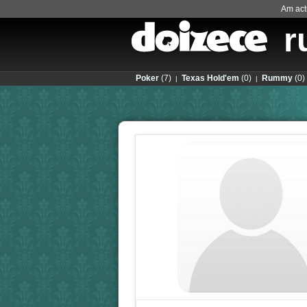
Am actu
r
Poker
(7)
Texas Hold'em
(0)
Rummy
(0)
|
|