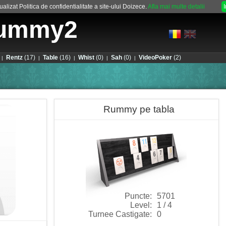
alizat Politica de confidentialitate a site-ului Doizece.
Afla mai multe detalii
ummy2
Rentz
(17)
Table
(16)
Whist
(0)
Sah
(0)
VideoPoker
(2)
|
|
|
|
|
Rummy pe tabla
Puncte:
5701
Level:
1 / 4
Turnee Castigate:
0