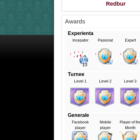
Redbur
Awards
Experienta
Incepator
Pasionat
Expert
13
Turnee
Level 1
Level 2
Level 3
Generale
Facebook
Mobile
Player of th
player
player
Month