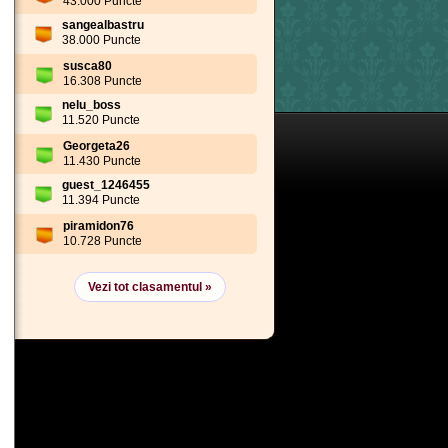
43.000 Puncte
sangealbastru
38.000 Puncte
susca80
16.308 Puncte
nelu_boss
11.520 Puncte
Georgeta26
11.430 Puncte
guest_1246455
11.394 Puncte
piramidon76
10.728 Puncte
Vezi tot clasamentul »