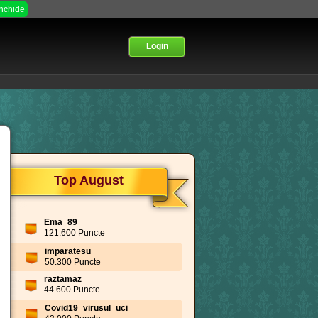
Inchide
Login
Top August
Ema_89
121.600 Puncte
imparatesu
50.300 Puncte
raztamaz
44.600 Puncte
Covid19_virusul_uci