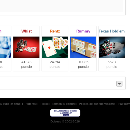
h
Whist
Rentz
Rummy
Texas Hold'em
8
41378
24794
10085
5573
te
puncte
puncte
puncte
puncte
ouTube channel
|
Pinterest
|
TikTok
|
Termeni si conditii
|
Politica de confidentialitate
|
Fair play
Doizece © 2002-2026