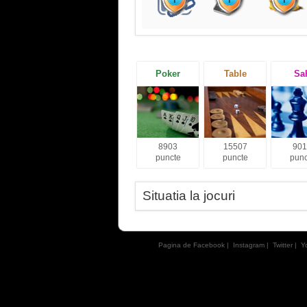
Poker
Table
Sa
8903
15507
901
puncte
puncte
punc
Situatia la jocuri
Pagina de Facebook
|
Instagram
|
Twitter
|
Y