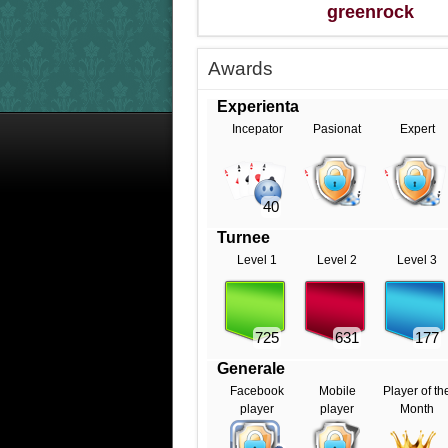
greenrock
Awards
Experienta
Incepator
Pasionat
Expert
40
Turnee
Level 1
Level 2
Level 3
725
631
177
Generale
Facebook
Mobile
Player of th
player
player
Month