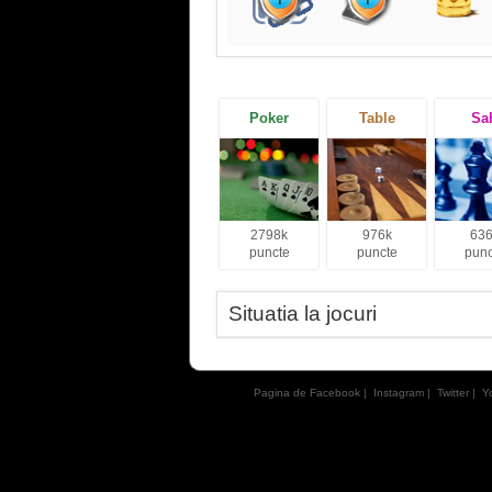
Poker
Table
Sa
2798k
976k
636
puncte
puncte
punc
Situatia la jocuri
Pagina de Facebook
|
Instagram
|
Twitter
|
Y