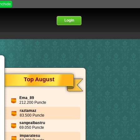
Inchide
Login
Top August
Ema_89
212.200 Puncte
raztamaz
83.500 Puncte
sangealbastru
69.050 Puncte
imparatesu