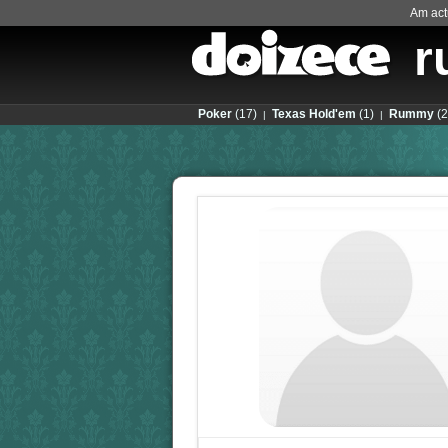
Am actu
r
Poker
(17)
Texas Hold'em
(1)
Rummy
(2
|
|