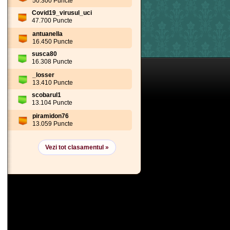
50.300 Puncte
Covid19_virusul_uci
47.700 Puncte
antuanella
16.450 Puncte
susca80
16.308 Puncte
_losser
13.410 Puncte
scobarul1
13.104 Puncte
piramidon76
13.059 Puncte
Vezi tot clasamentul »