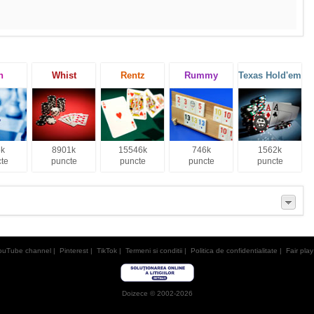
h
Whist
Rentz
Rummy
Texas Hold'em
k
8901k
15546k
746k
1562k
te
puncte
puncte
puncte
puncte
ouTube channel
|
Pinterest
|
TikTok
|
Termeni si conditii
|
Politica de confidentialitate
|
Fair play
Doizece © 2002-2026