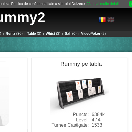
alizat Politica de confidentialitate a site-ului Doizece.
Afla mai multe detalii
ummy2
)
Rentz
(30)
Table
(3)
Whist
(3)
Sah
(0)
VideoPoker
(2)
|
|
|
|
|
Rummy pe tabla
Puncte:
6384k
Level:
4 / 4
Turnee Castigate:
1533